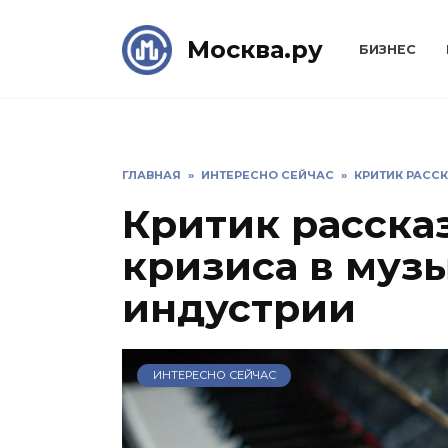
Skip
to
Москва.ру
БИЗНЕС
content
ГЛАВНАЯ
»
ИНТЕРЕСНО СЕЙЧАС
»
КРИТИК РАСС
Критик расска
кризиса в муз
индустрии
ИНТЕРЕСНО СЕЙЧАС