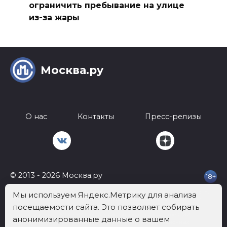
ограничить пребывание на улице
из-за жары
Москва.ру
О нас
Контакты
Пресс-релизы
© 2013 - 2026 Москва.ру
18+
Телефон:
+7 812 401-62-92
Почта:
info@mockva.ru
Адрес: 197022 Россия,
Мы используем Яндекс.Метрику для анализа
г.Санкт-Петербург, ВН.ТЕР.Г. МУНИЦИПАЛЬНЫЙ ОКРУГ АПТЕКАРСКИЙ
посещаемости сайта. Это позволяет собирать
ОСТРОВ, УЛ ЧАПЫГИНА, Д. 6 ЛИТЕРА П, ОФИС 316
Сетевое издание «МОСКВА.РУ» зарегистрировано в качестве СМИ в
анонимизированные данные о вашем
Федеральной службе по надзору в сфере связи, информационных