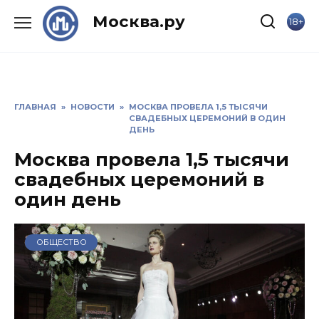
Skip
Москва.ру
18+
to
content
ГЛАВНАЯ
»
НОВОСТИ
»
МОСКВА ПРОВЕЛА 1,5 ТЫСЯЧИ
СВАДЕБНЫХ ЦЕРЕМОНИЙ В ОДИН
ДЕНЬ
Москва провела 1,5 тысячи
свадебных церемоний в
один день
ОБЩЕСТВО