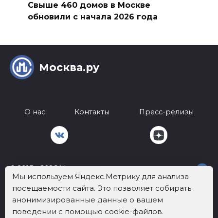
Свыше 460 домов в Москве
обновили с начала 2026 года
Москва.ру
О нас
Контакты
Пресс-релизы
© 2013 - 2026 Москва.ру
18+
Мы используем Яндекс.Метрику для анализа
Телефон:
+7 812 401-62-92
Почта:
info@mockva.ru
Адрес: 197022 Россия,
посещаемости сайта. Это позволяет собирать
г.Санкт-Петербург, ВН.ТЕР.Г. МУНИЦИПАЛЬНЫЙ ОКРУГ АПТЕКАРСКИЙ
анонимизированные данные о вашем
ОСТРОВ, УЛ ЧАПЫГИНА, Д. 6 ЛИТЕРА П, ОФИС 316
Сетевое издание «МОСКВА.РУ» зарегистрировано в качестве СМИ в
поведении с помощью cookie-файлов.
Федеральной службе по надзору в сфере связи, информационных