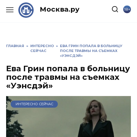
Skip
Москва.ру
18+
to
content
ГЛАВНАЯ
»
ИНТЕРЕСНО
»
ЕВА ГРИН ПОПАЛА В БОЛЬНИЦУ
СЕЙЧАС
ПОСЛЕ ТРАВМЫ НА СЪЕМКАХ
«УЭНСДЭЙ»
Ева Грин попала в больницу
после травмы на съемках
«Уэнсдэй»
ИНТЕРЕСНО СЕЙЧАС