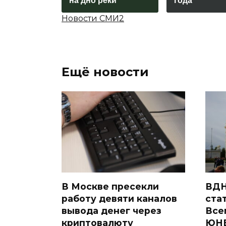
на дно реки
года
Новости СМИ2
Ещё новости
В Москве пресекли
ВДН
работу девяти каналов
ста
вывода денег через
Все
криптовалюту
ЮН