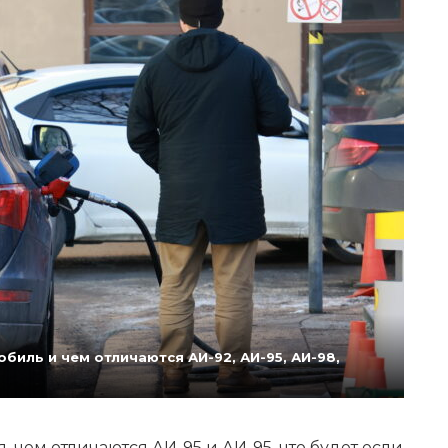
биль и чем отличаются АИ-92, АИ-95, АИ-98,
 чем отличаются АИ-95 и АИ-95, что будет если