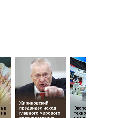
Жириновский
а в
предвидел исход
Экспорт Китаем ИИ-
 на
главного мирового
технологий вышел