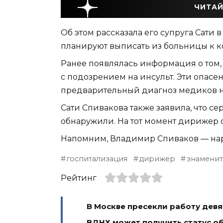
ЧИТАЙ
Об этом рассказала его супруга Сати 
планируют выписать из больницы к к
Ранее появлялась информация о том,
с подозрением на инсульт. Эти опасе
предварительный диагноз медиков н
Сати Спивакова также заявила, что се
обнаружили. На тот момент дирижер 
Напомним, Владимир Спиваков — нар
госпитализация
дирижер
знаменит
Рейтинг
В Москве пресекли работу девя
ВДНХ может получить статус 