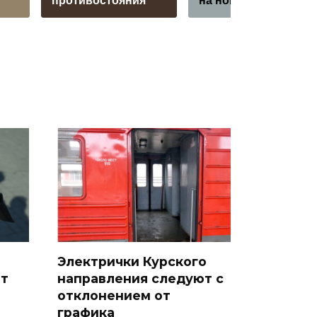
противостояния
на новый уровень
Электрички Курского
ит
направления следуют с
отклонением от
графика