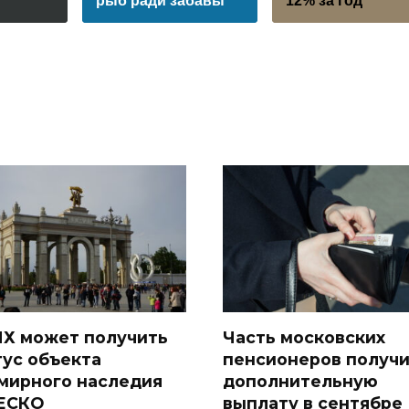
рыб ради забавы
12% за год
Х может получить
Часть московских
тус объекта
пенсионеров получ
мирного наследия
дополнительную
ЕСКО
выплату в сентябре