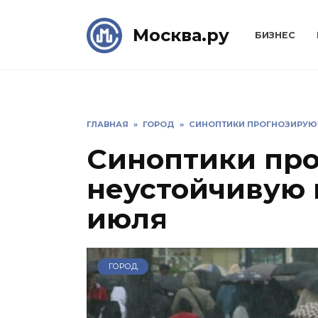
Skip
to
Москва.ру
БИЗНЕС
content
ГЛАВНАЯ
»
ГОРОД
»
СИНОПТИКИ ПРОГНОЗИРУЮТ
Синоптики пр
неустойчивую 
июля
ГОРОД