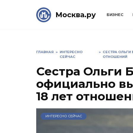
Skip
to
Москва.ру
БИЗНЕС
content
ГЛАВНАЯ
»
ИНТЕРЕСНО
»
СЕСТРА ОЛЬГИ
СЕЙЧАС
ОТНОШЕНИЙ
Сестра Ольги 
официально в
18 лет отноше
ИНТЕРЕСНО СЕЙЧАС