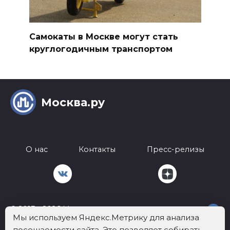
Самокаты в Москве могут стать
круглогодичным транспортом
Москва.ру
О нас
Контакты
Пресс-релизы
© 2013 - 2026 Москва.ру
18+
Мы используем Яндекс.Метрику для анализа
Телефон:
+7 812 401-62-92
Почта:
info@mockva.ru
Адрес: 197022 Россия,
посещаемости сайта. Это позволяет собирать