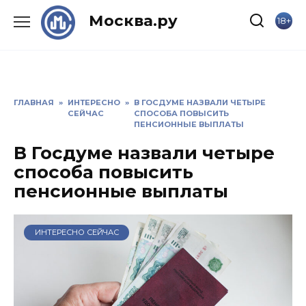
Skip
Москва.ру
18+
to
content
ГЛАВНАЯ
»
ИНТЕРЕСНО
»
В ГОСДУМЕ НАЗВАЛИ ЧЕТЫРЕ
СЕЙЧАС
СПОСОБА ПОВЫСИТЬ
ПЕНСИОННЫЕ ВЫПЛАТЫ
В Госдуме назвали четыре
способа повысить
пенсионные выплаты
ИНТЕРЕСНО СЕЙЧАС