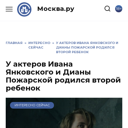
Skip
Москва.ру
18+
to
content
ГЛАВНАЯ
»
ИНТЕРЕСНО
»
У АКТЕРОВ ИВАНА ЯНКОВСКОГО И
СЕЙЧАС
ДИАНЫ ПОЖАРСКОЙ РОДИЛСЯ
ВТОРОЙ РЕБЕНОК
У актеров Ивана
Янковского и Дианы
Пожарской родился второй
ребенок
ИНТЕРЕСНО СЕЙЧАС