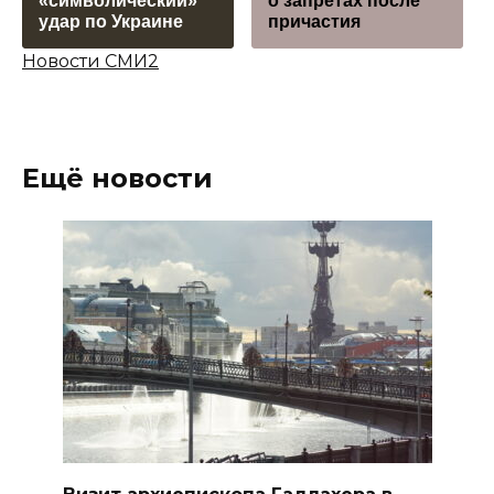
«символический»
о запретах после
удар по Украине
причастия
Новости СМИ2
Ещё новости
Визит архиепископа Галлахера в