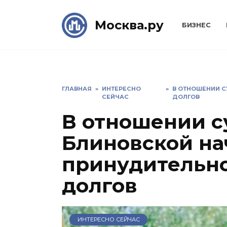
Skip
to
Москва.ру
БИЗНЕС
content
ГЛАВНАЯ
»
ИНТЕРЕСНО
»
В ОТНОШЕНИИ С
СЕЙЧАС
ДОЛГОВ
В отношении с
Блиновской на
принудительн
долгов
ИНТЕРЕСНО СЕЙЧАС