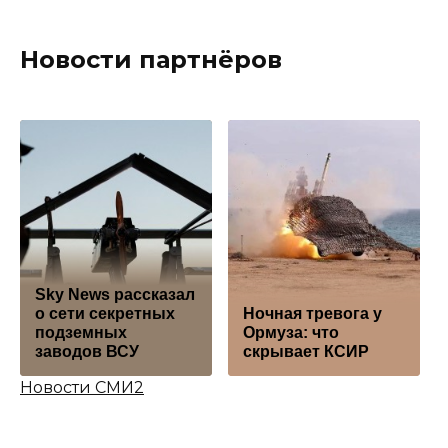
Новости партнёров
Sky News рассказал
о сети секретных
Ночная тревога у
подземных
Ормуза: что
заводов ВСУ
скрывает КСИР
Новости СМИ2