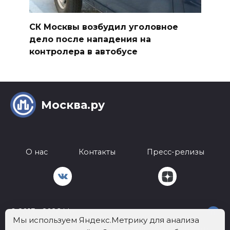
СК Москвы возбудил уголовное
дело после нападения на
контролера в автобусе
Москва.ру
О нас
Контакты
Пресс-релизы
© 2013 - 2026 Москва.ру
18+
Мы используем Яндекс.Метрику для анализа
Телефон:
+7 812 401-62-92
Почта:
info@mockva.ru
Адрес: 197022 Россия,