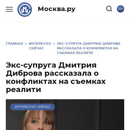
Skip
Москва.ру
18+
to
content
ГЛАВНАЯ
»
ИНТЕРЕСНО
»
ЭКС-СУПРУГА ДМИТРИЯ ДИБРОВА
СЕЙЧАС
РАССКАЗАЛА О КОНФЛИКТАХ НА
СЪЕМКАХ РЕАЛИТИ
Экс-супруга Дмитрия
Диброва рассказала о
конфликтах на съемках
реалити
ИНТЕРЕСНО СЕЙЧАС