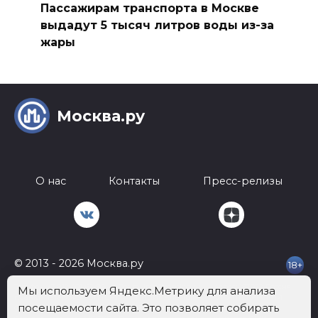
Пассажирам транспорта в Москве
выдадут 5 тысяч литров воды из-за
жары
Москва.ру
О нас
Контакты
Пресс-релизы
© 2013 - 2026 Москва.ру
18+
Телефон:
+7 812 401-62-92
Почта:
info@mockva.ru
Адрес: 197022 Россия,
Мы используем Яндекс.Метрику для анализа
г.Санкт-Петербург, ВН.ТЕР.Г. МУНИЦИПАЛЬНЫЙ ОКРУГ АПТЕКАРСКИЙ
посещаемости сайта. Это позволяет собирать
ОСТРОВ, УЛ ЧАПЫГИНА, Д. 6 ЛИТЕРА П, ОФИС 316