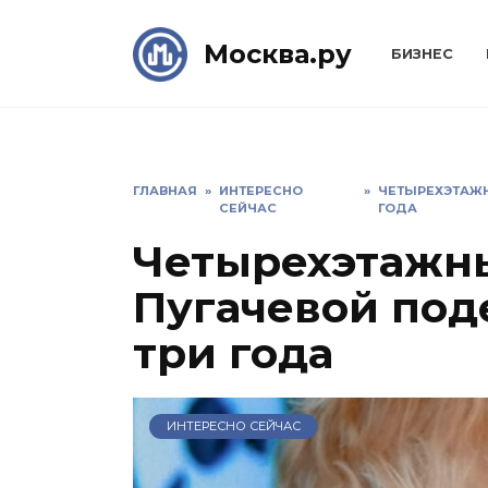
Skip
to
Москва.ру
БИЗНЕС
content
ГЛАВНАЯ
»
ИНТЕРЕСНО
»
ЧЕТЫРЕХЭТАЖН
СЕЙЧАС
ГОДА
Четырехэтажн
Пугачевой под
три года
ИНТЕРЕСНО СЕЙЧАС