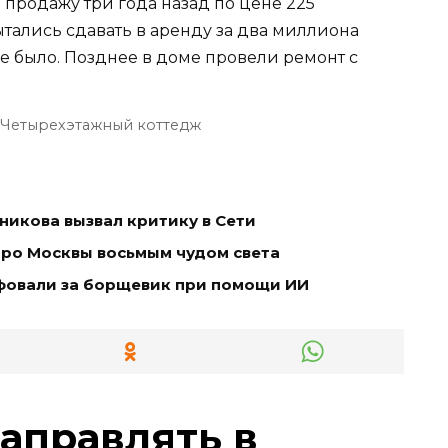
продажу три года назад по цене 225
ытались сдавать в аренду за два миллиона
не было. Позднее в доме провели ремонт с
Четырехэтажный коттедж
икова вызвал критику в Сети
тро Москвы восьмым чудом света
фовали за борщевик при помощи ИИ
заправлять в