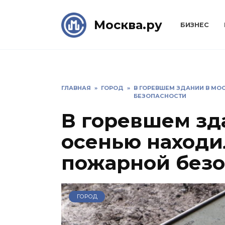
Skip
to
Москва.ру
БИЗНЕС
content
ГЛАВНАЯ
»
ГОРОД
»
В ГОРЕВШЕМ ЗДАНИИ В М
БЕЗОПАСНОСТИ
В горевшем зд
осенью наход
пожарной безо
ГОРОД