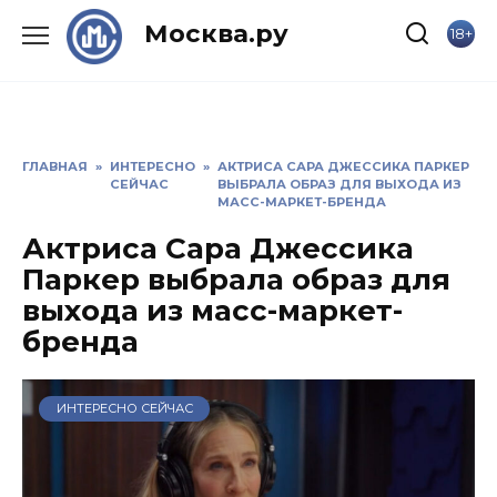
Skip
Москва.ру
18+
to
content
ГЛАВНАЯ
»
ИНТЕРЕСНО
»
АКТРИСА САРА ДЖЕССИКА ПАРКЕР
СЕЙЧАС
ВЫБРАЛА ОБРАЗ ДЛЯ ВЫХОДА ИЗ
МАСС-МАРКЕТ-БРЕНДА
Актриса Сара Джессика
Паркер выбрала образ для
выхода из масс-маркет-
бренда
ИНТЕРЕСНО СЕЙЧАС