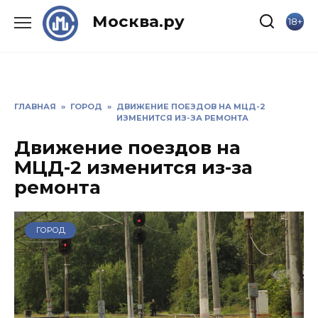
Skip
Москва.ру
18+
to
content
ГЛАВНАЯ
»
ГОРОД
»
ДВИЖЕНИЕ ПОЕЗДОВ НА МЦД-2
ИЗМЕНИТСЯ ИЗ-ЗА РЕМОНТА
Движение поездов на
МЦД-2 изменится из-за
ремонта
ГОРОД