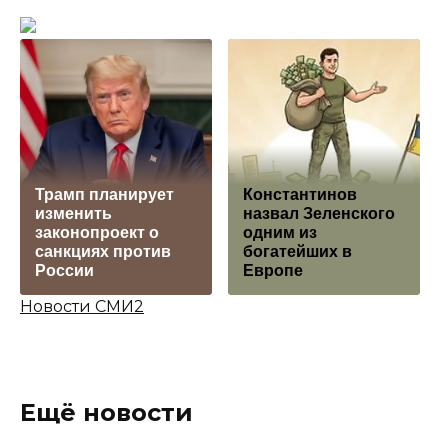
Трамп планирует
Константинов
изменить
назвал Зеленского
законопроект о
одним из
санкциях против
богатейших в
России
Европе
Новости СМИ2
Ещё новости