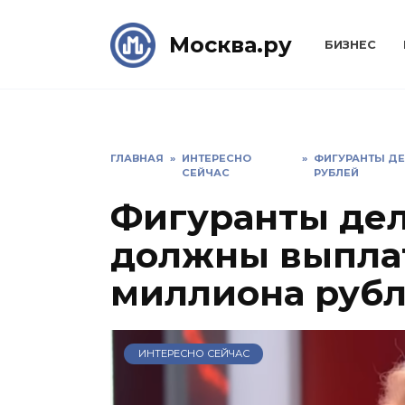
Skip
to
Москва.ру
БИЗНЕС
content
ГЛАВНАЯ
»
ИНТЕРЕСНО
»
ФИГУРАНТЫ Д
СЕЙЧАС
РУБЛЕЙ
Фигуранты де
должны выплат
миллиона руб
ИНТЕРЕСНО СЕЙЧАС