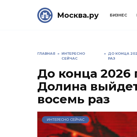
Skip
to
Москва.ру
БИЗНЕС
content
ГЛАВНАЯ
»
ИНТЕРЕСНО
»
ДО КОНЦА 20
СЕЙЧАС
РАЗ
До конца 2026 
Долина выйдет
восемь раз
ИНТЕРЕСНО СЕЙЧАС