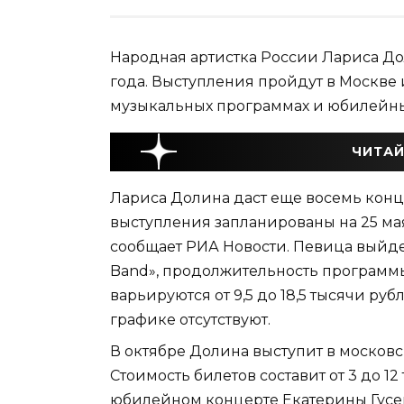
Народная артистка России Лариса До
года. Выступления пройдут в Москве 
музыкальных программах и юбилейны
ЧИТАЙ
Лариса Долина даст еще восемь конц
выступления запланированы на 25 мая
сообщает РИА Новости. Певица выйде
Band», продолжительность программы 
варьируются от 9,5 до 18,5 тысячи руб
графике отсутствуют.
В октябре Долина выступит в москов
Стоимость билетов составит от 3 до 12
юбилейном концерте Екатерины Гусев