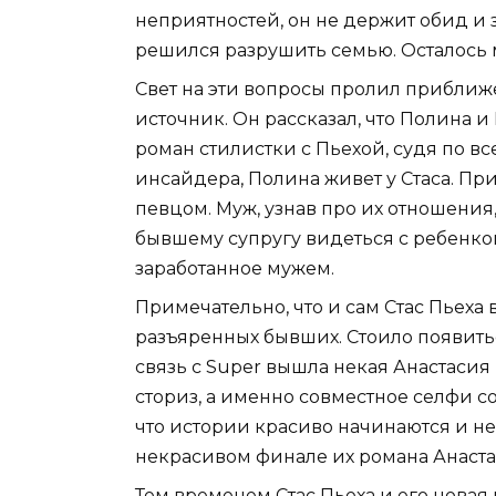
неприятностей, он не держит обид и з
решился разрушить семью. Осталось 
Свет на эти вопросы пролил прибли
источник. Он рассказал, что Полина и 
роман стилистки с Пьехой, судя по все
инсайдера, Полина живет у Стаса. Пр
певцом. Муж, узнав про их отношения,
бывшему супругу видеться с ребенком
заработанное мужем.
Примечательно, что и сам Стас Пьеха
разъяренных бывших. Стоило появитьс
связь с Super вышла некая Анастаси
сториз, а именно совместное селфи с
что истории красиво начинаются и не
некрасивом финале их романа Анаста
Тем временем Стас Пьеха и его нова