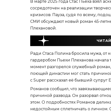
В марте 2025 года Стас Пьеха взял аск
сосредоточен на реализации творчес
кризисов. Пауза, судя по всему, подо
СМИ обсуждают новый роман 45-летне
Плехановой.
ЧИТАЙ
Ради Стаса Полина бросила мужа, от 
гардеробом Пьехи Плеханова начала тр
момент разгорелся служебный роман,
поющей династии мог стать причиной
с Super рассказал её бывший супруг 
Романов сообщил, что завязывающиес
причиной развода. Он разорвал отнош
этом. О подробностях Романов деликат
недостойным сплетничать о личном. Он