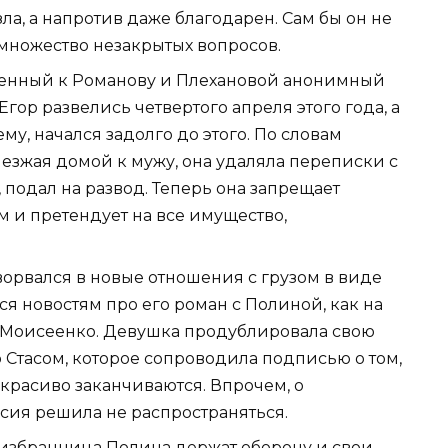
ла, а напротив даже благодарен. Сам бы он не
множество незакрытых вопросов.
женный к Романову и Плехановой анонимный
Егор развелись четвертого апреля этого года, а
му, начался задолго до этого. По словам
иезжая домой к мужу, она удаляла переписки с
 подал на развод. Теперь она запрещает
 и претендует на все имущество,
 ворвался в новые отношения с грузом в виде
я новостям про его роман с Полиной, как на
я Моисеенко. Девушка продублировала свою
о Стасом, которое сопроводила подписью о том,
красиво заканчиваются. Впрочем, о
сия решила не распространяться.
я избранница Полина держат оборону и свои