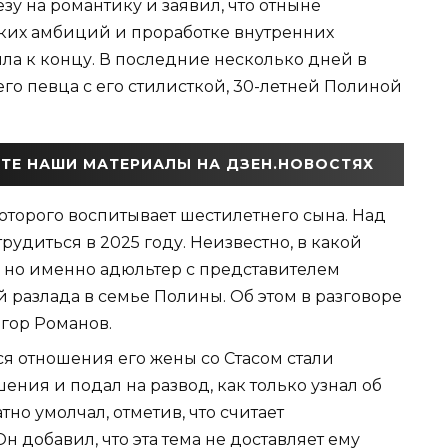
езу на романтику и заявил, что отныне
ких амбиций и проработке внутренних
шла к концу. В последние несколько дней в
го певца с его стилисткой, 30-летней Полиной
ТЕ НАШИ МАТЕРИАЛЫ НА ДЗЕН.НОВОСТЯХ
которого воспитывает шестилетнего сына. Над
удиться в 2025 году. Неизвестно, в какой
 но именно адюльтер с представителем
 разлада в семье Полины. Об этом в разговоре
Егор Романов.
я отношения его жены со Стасом стали
ения и подал на развод, как только узнал об
но умолчал, отметив, что считает
 добавил, что эта тема не доставляет ему