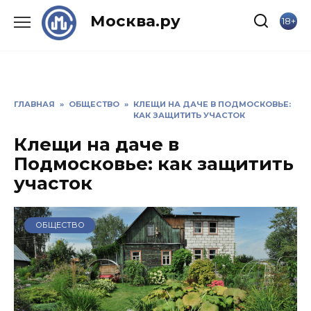
Skip
Москва.ру
18+
to
content
ГЛАВНАЯ
»
ОБЩЕСТВО
»
КЛЕЩИ НА ДАЧЕ В ПОДМОСКОВЬЕ:
КАК ЗАЩИТИТЬ УЧАСТОК
Клещи на даче в
Подмосковье: как защитить
участок
ОБЩЕСТВО