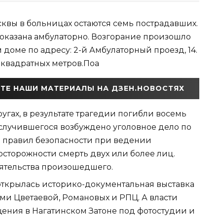
сквы в больницах остаются семь пострадавших.
казана амбулаторно. Возгорание произошло
доме по адресу: 2-й Амбулаторный проезд, 14.
 квадратных метров.Поа
ТЕ НАШИ МАТЕРИАЛЫ НА ДЗЕН.НОВОСТЯХ
гах, в результате трагедии погибли восемь
у случившегося возбуждено уголовное дело по
е правил безопасности при ведении
осторожности смерть двух или более лиц.
оятельства произошедшего.
открылась историко-документальная выставка
ми Цветаевой, Романовых и РПЦ. А власти
щения в Нагатинском Затоне под фотостудии и