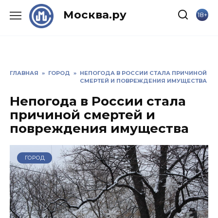
Skip
Москва.ру
18+
to
content
ГЛАВНАЯ
»
ГОРОД
»
НЕПОГОДА В РОССИИ СТАЛА ПРИЧИНОЙ
СМЕРТЕЙ И ПОВРЕЖДЕНИЯ ИМУЩЕСТВА
Непогода в России стала
причиной смертей и
повреждения имущества
ГОРОД