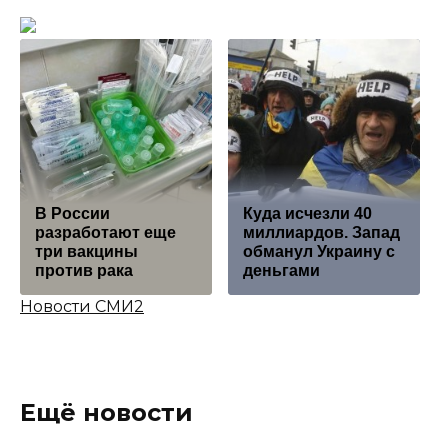
В России
Куда исчезли 40
разработают еще
миллиардов. Запад
три вакцины
обманул Украину с
против рака
деньгами
Новости СМИ2
Ещё новости