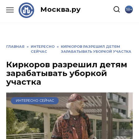
Skip
Москва.ру
18+
to
content
ГЛАВНАЯ
»
ИНТЕРЕСНО
»
КИРКОРОВ РАЗРЕШИЛ ДЕТЯМ
СЕЙЧАС
ЗАРАБАТЫВАТЬ УБОРКОЙ УЧАСТКА
Киркоров разрешил детям
зарабатывать уборкой
участка
ИНТЕРЕСНО СЕЙЧАС