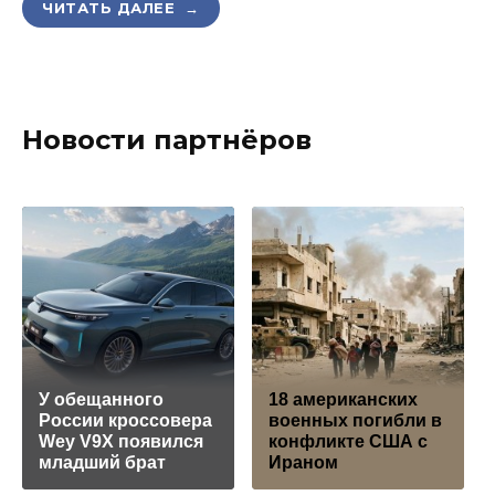
ЧИТАТЬ ДАЛЕЕ →
Новости партнёров
У обещанного
18 американских
России кроссовера
военных погибли в
Wey V9X появился
конфликте США с
младший брат
Ираном