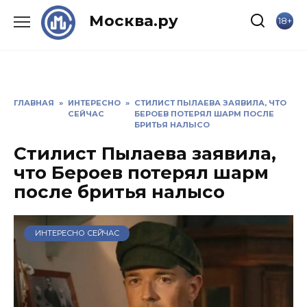
Skip
Москва.ру
18+
to
content
ГЛАВНАЯ
»
ИНТЕРЕСНО
»
СТИЛИСТ ПЫЛАЕВА ЗАЯВИЛА, ЧТО
СЕЙЧАС
БЕРОЕВ ПОТЕРЯЛ ШАРМ ПОСЛЕ
БРИТЬЯ НАЛЫСО
Стилист Пылаева заявила,
что Бероев потерял шарм
после бритья налысо
ИНТЕРЕСНО СЕЙЧАС