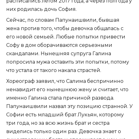
расписались летом 2017 года, а через полгода у
них родилась дочь София.
Сейчас, по словам Папунаишвили, бывшая
жена против того, чтобы девочка общалась с
его новой семьей. Любые попытки привести
Софу в дом оборачиваются серьезными
скандалами. Нынешняя супруга Галина
попросила мужа оставить эти попытки, потому
что устала от такого накала страстей.
Хореограф заявил, что Салима беспричинно
ненавидит его нынешнюю жену и считает, что
именно Галина стала причиной развода.
Папунаишвили назвал эту позицию странной. У
Софии есть младший брат Лукьян, которому
три года, но за всю жизнь брат и сестра
виделись только один раз. Девочка знает о