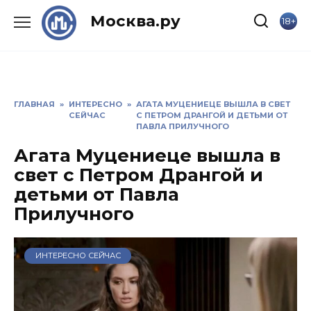
Skip
Москва.ру
18+
to
content
ГЛАВНАЯ
»
ИНТЕРЕСНО
»
АГАТА МУЦЕНИЕЦЕ ВЫШЛА В СВЕТ
СЕЙЧАС
С ПЕТРОМ ДРАНГОЙ И ДЕТЬМИ ОТ
ПАВЛА ПРИЛУЧНОГО
Агата Муцениеце вышла в
свет с Петром Дрангой и
детьми от Павла
Прилучного
ИНТЕРЕСНО СЕЙЧАС