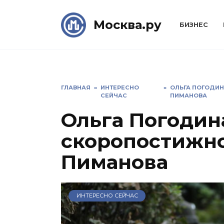
Skip
to
Москва.ру
БИЗНЕС
content
ГЛАВНАЯ
»
ИНТЕРЕСНО
»
ОЛЬГА ПОГОДИН
СЕЙЧАС
ПИМАНОВА
Ольга Погодин
скоропостижно
Пиманова
ИНТЕРЕСНО СЕЙЧАС