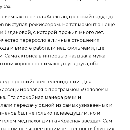
уках.
а съемках проекта «Александровский сад», где
в выступал режиссером. На тот момент он еще
ой Ждановой, с которой прожил много лет.
ичество переросло в личные отношения.
ода и вместе работали над фильмами, где
. Сама актриса в интервью называла мужа
то они хорошо понимают друг друга, оба
лед в российском телевидении. Для
о ассоциировался с программой «Человек и
ека. Его спокойная манера речи и
лали передачу одной из самых узнаваемых и
иманов был не только телеведущим, но и
телем медиахолдинга «Красная звезда». Сам
озрастом все яснее понимает ценность близких