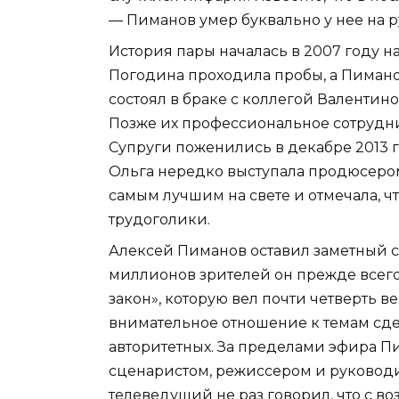
— Пиманов умер буквально у нее на р
История пары началась в 2007 году н
Погодина проходила пробы, а Пимано
состоял в браке с коллегой Валентин
Позже их профессиональное сотрудн
Супруги поженились в декабре 2013 г
Ольга нередко выступала продюсером
самым лучшим на свете и отмечала, ч
трудоголики.
Алексей Пиманов оставил заметный с
миллионов зрителей он прежде всег
закон», которую вел почти четверть в
внимательное отношение к темам сде
авторитетных. За пределами эфира П
сценаристом, режиссером и руководи
телеведущий не раз говорил, что с в