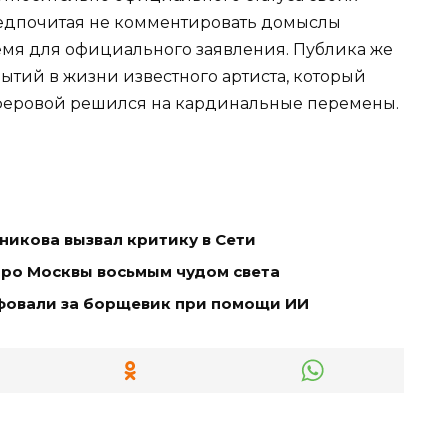
едпочитая не комментировать домыслы
ремя для официального заявления. Публика же
ытий в жизни известного артиста, который
лферовой решился на кардинальные перемены.
икова вызвал критику в Сети
тро Москвы восьмым чудом света
фовали за борщевик при помощи ИИ