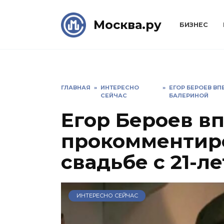
Skip
to
Москва.ру
БИЗНЕС
content
ГЛАВНАЯ
»
ИНТЕРЕСНО
»
ЕГОР БЕРОЕВ ВП
СЕЙЧАС
БАЛЕРИНОЙ
Егор Бероев в
прокомментиро
свадьбе с 21-л
ИНТЕРЕСНО СЕЙЧАС