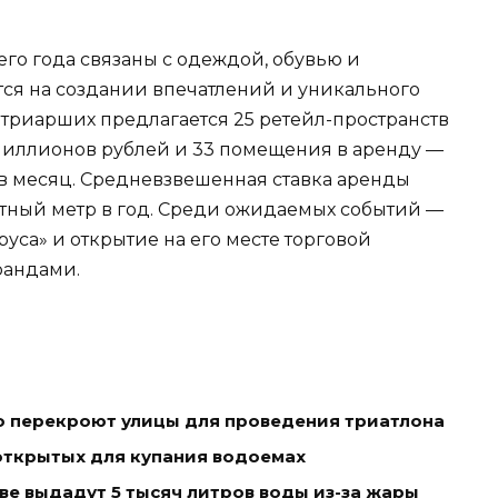
го года связаны с одеждой, обувью и
ся на создании впечатлений и уникального
атриарших предлагается 25 ретейл-пространств
 миллионов рублей и 33 помещения в аренду —
й в месяц. Средневзвешенная ставка аренды
ратный метр в год. Среди ожидаемых событий —
уса» и открытие на его месте торговой
рандами.
о перекроют улицы для проведения триатлона
открытых для купания водоемах
е выдадут 5 тысяч литров воды из-за жары