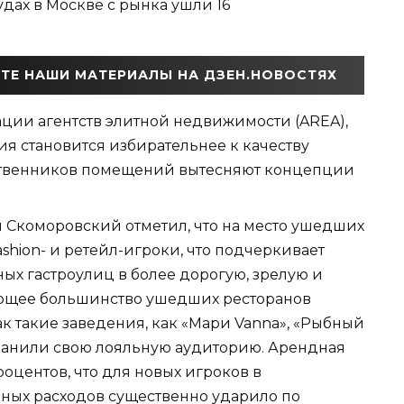
удах в Москве с рынка ушли 16
ТЕ НАШИ МАТЕРИАЛЫ НА ДЗЕН.НОВОСТЯХ
ции агентств элитной недвижимости (AREA),
я становится избирательнее к качеству
ственников помещений вытесняют концепции
 Скоморовский отметил, что на место ушедших
ashion- и ретейл-игроки, что подчеркивает
х гастроулиц в более дорогую, зрелую и
яющее большинство ушедших ресторанов
ак такие заведения, как «Мари Vanna», «Рыбный
сохранили свою лояльную аудиторию. Арендная
процентов, что для новых игроков в
нных расходов существенно ударило по