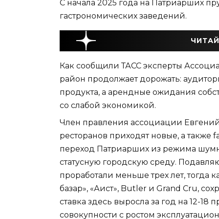
С начала 2025 года на Патриарших пр
гастрономических заведений.
ЧИТАЙ
Как сообщили ТАСС эксперты Ассоциа
район продолжает дорожать: аудитори
продукта, а арендные ожидания соб
со слабой экономикой.
Член правления ассоциации Евгений
ресторанов приходят новые, а также f
переход Патриарших из режима шумны
статусную городскую среду. Подавл
проработали меньше трех лет, тогда к
базар», «Аист», Butler и Grand Cru, 
ставка здесь выросла за год на 12-18 
совокупности с ростом эксплуатацио