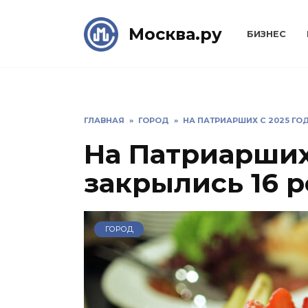
Skip
to
Москва.ру
БИЗНЕС
content
ГЛАВНАЯ
»
ГОРОД
»
НА ПАТРИАРШИХ С 2025 ГО
На Патриарших 
закрылись 16 
ГОРОД