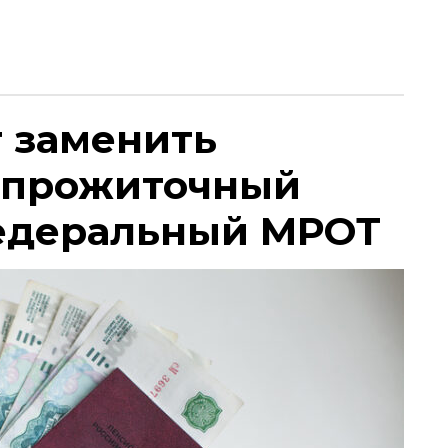
т заменить
 прожиточный
едеральный МРОТ