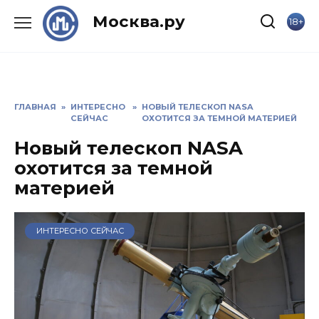
Skip
Москва.ру
18+
to
content
ГЛАВНАЯ
»
ИНТЕРЕСНО
»
НОВЫЙ ТЕЛЕСКОП NASA
СЕЙЧАС
ОХОТИТСЯ ЗА ТЕМНОЙ МАТЕРИЕЙ
Новый телескоп NASA
охотится за темной
материей
ИНТЕРЕСНО СЕЙЧАС