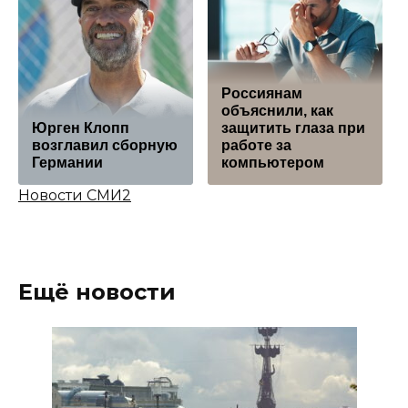
Россиянам
объяснили, как
Юрген Клопп
защитить глаза при
возглавил сборную
работе за
Германии
компьютером
Новости СМИ2
Ещё новости