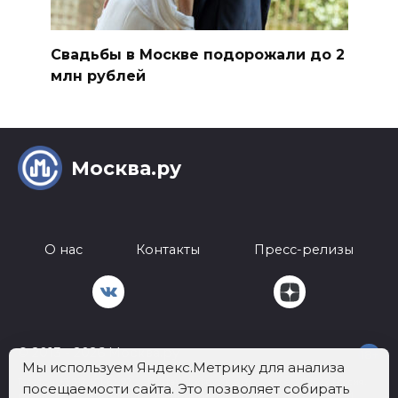
Свадьбы в Москве подорожали до 2
млн рублей
Москва.ру
О нас
Контакты
Пресс-релизы
© 2013 - 2026 Москва.ру
18+
Мы используем Яндекс.Метрику для анализа
Телефон:
+7 812 401-62-92
Почта:
info@mockva.ru
Адрес: 197022 Россия,
посещаемости сайта. Это позволяет собирать
г.Санкт-Петербург, ВН.ТЕР.Г. МУНИЦИПАЛЬНЫЙ ОКРУГ АПТЕКАРСКИЙ