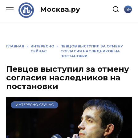
Skip
Москва.ру
18+
to
content
ГЛАВНАЯ
»
ИНТЕРЕСНО
»
ПЕВЦОВ ВЫСТУПИЛ ЗА ОТМЕНУ
СЕЙЧАС
СОГЛАСИЯ НАСЛЕДНИКОВ НА
ПОСТАНОВКИ
Певцов выступил за отмену
согласия наследников на
постановки
ИНТЕРЕСНО СЕЙЧАС