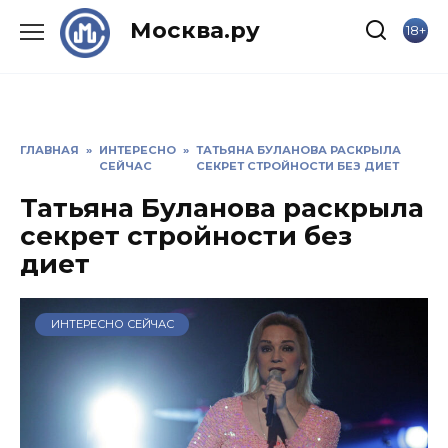
Skip
Москва.ру
18+
to
content
ГЛАВНАЯ
»
ИНТЕРЕСНО
»
ТАТЬЯНА БУЛАНОВА РАСКРЫЛА
СЕЙЧАС
СЕКРЕТ СТРОЙНОСТИ БЕЗ ДИЕТ
Татьяна Буланова раскрыла
секрет стройности без
диет
ИНТЕРЕСНО СЕЙЧАС