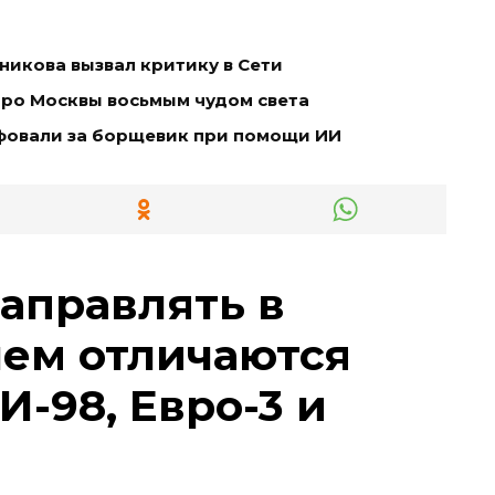
икова вызвал критику в Сети
тро Москвы восьмым чудом света
фовали за борщевик при помощи ИИ
заправлять в
чем отличаются
И-98, Евро-3 и