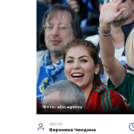
Фото: abn.agency
АВТОР
Вероника Чиндина