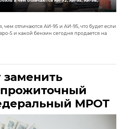
биль и чем отличаются АИ-92, АИ-95, АИ-98,
 чем отличаются АИ-95 и АИ-95, что будет если
Евро-5 и какой бензин сегодня продается на
т заменить
 прожиточный
едеральный МРОТ