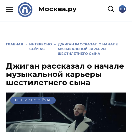
Skip
Москва.ру
18+
to
content
ГЛАВНАЯ
»
ИНТЕРЕСНО
»
ДЖИГАН РАССКАЗАЛ О НАЧАЛЕ
СЕЙЧАС
МУЗЫКАЛЬНОЙ КАРЬЕРЫ
ШЕСТИЛЕТНЕГО СЫНА
Джиган рассказал о начале
музыкальной карьеры
шестилетнего сына
ИНТЕРЕСНО СЕЙЧАС