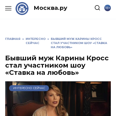
Skip
Москва.ру
18+
to
content
ГЛАВНАЯ
»
ИНТЕРЕСНО
»
БЫВШИЙ МУЖ КАРИНЫ КРОСС
СЕЙЧАС
СТАЛ УЧАСТНИКОМ ШОУ «СТАВКА
НА ЛЮБОВЬ»
Бывший муж Карины Кросс
стал участником шоу
«Ставка на любовь»
ИНТЕРЕСНО СЕЙЧАС