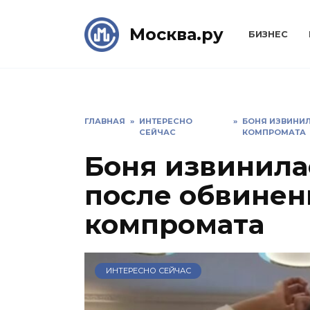
Skip
to
Москва.ру
БИЗНЕС
content
ГЛАВНАЯ
»
ИНТЕРЕСНО
»
БОНЯ ИЗВИНИЛ
СЕЙЧАС
КОМПРОМАТА
Боня извинила
после обвинен
компромата
ИНТЕРЕСНО СЕЙЧАС