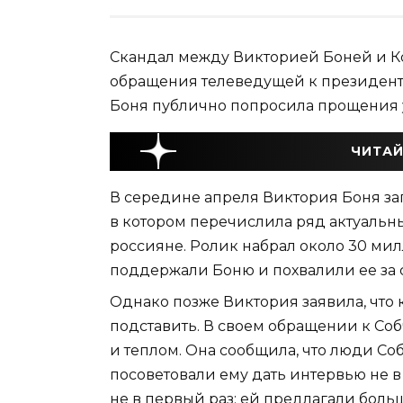
Скандал между Викторией Боней и Кс
обращения телеведущей к президен
Боня публично попросила прощения у
ЧИТАЙ
В середине апреля Виктория Боня з
в котором перечислила ряд актуальн
россияне. Ролик набрал около 30 ми
поддержали Боню и похвалили ее за 
Однако позже Виктория заявила, что 
подставить. В своем обращении к Соб
и теплом. Она сообщила, что люди Со
посоветовали ему дать интервью не в 
не в первый раз: ей предлагали больш