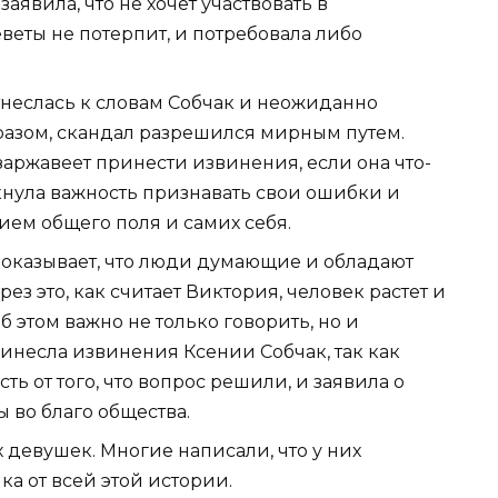
заявила, что не хочет участвовать в
веты не потерпит, и потребовала либо
неслась к словам Собчак и неожиданно
разом, скандал разрешился мирным путем.
 заржавеет принести извинения, если она что-
кнула важность признавать свои ошибки и
ием общего поля и самих себя.
показывает, что люди думающие и обладают
 это, как считает Виктория, человек растет и
б этом важно не только говорить, но и
инесла извинения Ксении Собчак, так как
ть от того, что вопрос решили, и заявила о
 во благо общества.
девушек. Многие написали, что у них
а от всей этой истории.