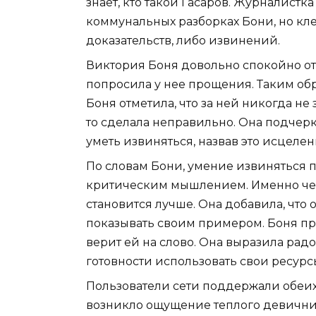
знает, кто такой Гасаров. Журналистка 
коммунальных разборках Бони, но кле
доказательств, либо извинений.
Виктория Боня довольно спокойно от
попросила у нее прощения. Таким об
Боня отметила, что за ней никогда не
то сделала неправильно. Она подчер
уметь извиняться, назвав это исцелен
По словам Бони, умение извиняться 
критическим мышлением. Именно через
становится лучше. Она добавила, что о
показывать своим примером. Боня пр
верит ей на слово. Она выразила радос
готовности использовать свои ресурсы
Пользователи сети поддержали обеих 
возникло ощущение теплого девичник