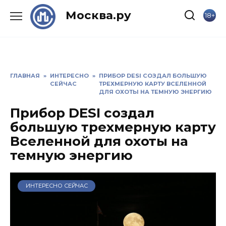
Skip
Москва.ру
18+
to
content
ГЛАВНАЯ
»
ИНТЕРЕСНО
»
ПРИБОР DESI СОЗДАЛ БОЛЬШУЮ
СЕЙЧАС
ТРЕХМЕРНУЮ КАРТУ ВСЕЛЕННОЙ
ДЛЯ ОХОТЫ НА ТЕМНУЮ ЭНЕРГИЮ
Прибор DESI создал
большую трехмерную карту
Вселенной для охоты на
темную энергию
ИНТЕРЕСНО СЕЙЧАС