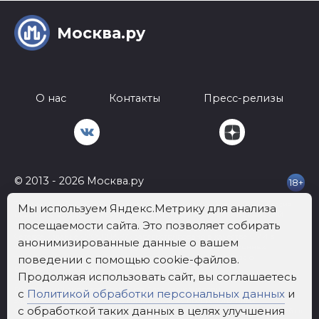
Москва.ру
О нас
Контакты
Пресс-релизы
© 2013 - 2026 Москва.ру
18+
Телефон:
+7 812 401-62-92
Почта:
info@mockva.ru
Адрес: 197022 Россия,
Мы используем Яндекс.Метрику для анализа
г.Санкт-Петербург, ВН.ТЕР.Г. МУНИЦИПАЛЬНЫЙ ОКРУГ АПТЕКАРСКИЙ
посещаемости сайта. Это позволяет собирать
ОСТРОВ, УЛ ЧАПЫГИНА, Д. 6 ЛИТЕРА П, ОФИС 316
Сетевое издание «МОСКВА.РУ» зарегистрировано в качестве СМИ в
анонимизированные данные о вашем
Федеральной службе по надзору в сфере связи, информационных
технологий и массовых коммуникаций. Номер свидетельства о
поведении с помощью cookie-файлов.
регистрации: Эл № ФС 77 - 89028 от 07.02.2025
Продолжая использовать сайт, вы соглашаетесь
Учредитель: Общество с ограниченной ответственностью "Рост"
Генеральный директор: Третьяков Олег Александрович
с
Политикой обработки персональных данных
и
Знак информационной продукции в случаях, предусмотренных
с обработкой таких данных в целях улучшения
Федеральным законом от 29 декабря 2010 года № 436-ФЗ «О защите детей от