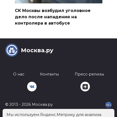
СК Москвы возбудил уголовное
дело после нападения на
контролера в автобусе
Москва.ру
О нас
Контакты
Пресс-релизы
© 2013 - 2026 Москва.ру
18+
Телефон:
+7 812 401-62-92
Почта:
info@mockva.ru
Адрес: 197022 Россия,
Мы используем Яндекс.Метрику для анализа
г.Санкт-Петербург, ВН.ТЕР.Г. МУНИЦИПАЛЬНЫЙ ОКРУГ АПТЕКАРСКИЙ