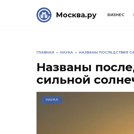
Skip
to
Москва.ру
БИЗНЕС
content
ГЛАВНАЯ
»
НАУКА
»
НАЗВАНЫ ПОСЛЕДСТВИЯ С
Названы после
сильной солне
НАУКА