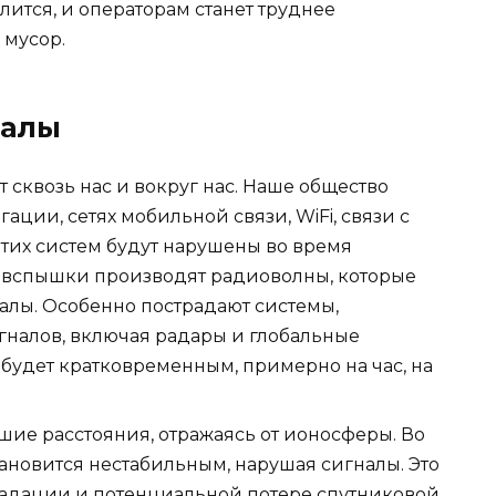
ится, и операторам станет труднее
 мусор.
налы
сквозь нас и вокруг нас. Наше общество
ации, сетях мобильной связи, WiFi, связи с
этих систем будут нарушены во время
 вспышки производят радиоволны, которые
алы. Особенно пострадают системы,
гналов, включая радары и глобальные
будет кратковременным, примерно на час, на
ие расстояния, отражаясь от ионосферы. Во
тановится нестабильным, нарушая сигналы. Это
радации и потенциальной потере спутниковой