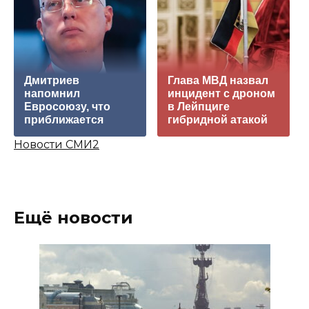
Дмитриев
Глава МВД назвал
напомнил
инцидент с дроном
Евросоюзу, что
в Лейпциге
приближается
гибридной атакой
Новости СМИ2
Ещё новости