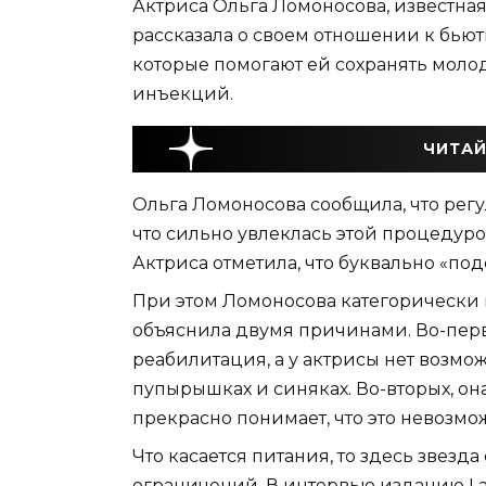
Актриса Ольга Ломоносова, известная
рассказала о своем отношении к бью
которые помогают ей сохранять молодо
инъекций.
ЧИТАЙ
Ольга Ломоносова сообщила, что регу
что сильно увлеклась этой процедуро
Актриса отметила, что буквально «подс
При этом Ломоносова категорически п
объяснила двумя причинами. Во-перв
реабилитация, а у актрисы нет возмо
пупырышках и синяках. Во-вторых, она 
прекрасно понимает, что это невозмо
Что касается питания, то здесь звезда
ограничений. В интервью изданию Lad