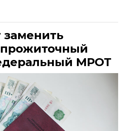
т заменить
 прожиточный
едеральный МРОТ