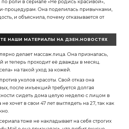
 по роли в сериале «Не родись красивой»,
ти-процедурам. Она поделилась привычками,
сть, и объяснила, почему отказывается от
ТЕ НАШИ МАТЕРИАЛЫ НА ДЗЕН.НОВОСТЯХ
лярно делает массаж лица. Она призналась,
й и теперь проходит её дважды в месяц.
ела» на такой уход за кожей.
ротив уколов красоты. Свой отказ она
ых, после инъекций требуется долгая
жности сидеть дома целую неделю с лицом в
не хочет в свои 47 лет выглядеть на 27, так как
жно.
 сериала тоже не накладывает на себя строгих
y Mail о она призналась, что любит вкусно