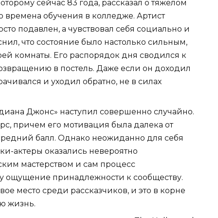
торому сейчас 83 года, рассказал о тяжелом
 времена обучения в колледже. Артист
росто подавлен, а чувствовал себя социально и
нил, что состояние было настолько сильным,
оей комнаты. Его распорядок дня сводился к
озвращению в постель. Даже если он доходил
рачивался и уходил обратно, не в силах
диана Джонс» наступил совершенно случайно.
рс, причем его мотивация была далека от
 средний балл. Однако неожиданно для себя
ики-актеры оказались невероятно
ким мастерством и сам процесс
у ощущение принадлежности к сообществу.
вое место среди рассказчиков, и это в корне
ю жизнь.