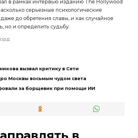
лал в рамках интервью изданию The Hollywood
 насколько серьезные психологические
даже до обретения славы, и как случайное
, но и определить судьбу.
Форд
икова вызвал критику в Сети
тро Москвы восьмым чудом света
фовали за борщевик при помощи ИИ
заправлять в