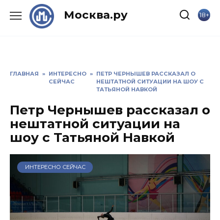
Skip
Москва.ру
18+
to
content
ГЛАВНАЯ
»
ИНТЕРЕСНО
»
ПЕТР ЧЕРНЫШЕВ РАССКАЗАЛ О
СЕЙЧАС
НЕШТАТНОЙ СИТУАЦИИ НА ШОУ С
ТАТЬЯНОЙ НАВКОЙ
Петр Чернышев рассказал о
нештатной ситуации на
шоу с Татьяной Навкой
ИНТЕРЕСНО СЕЙЧАС